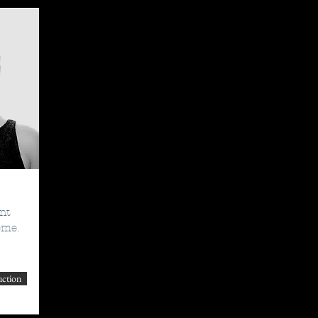
nt
ême.
uction