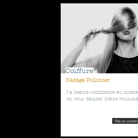
Coiffure
Nadège Follonier
La beauté commence au mome
où vous décider d’être vous-m
Site en constr