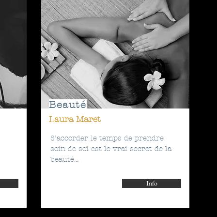
Beauté
Laura Maret
S’accorder le temps de prendre
soin de soi est le vrai secret de la
beauté...
Info