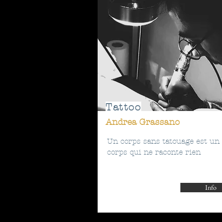
Tattoo
Andrea Grassano
Un corps sans tatouage est un
corps qui ne raconte rien
Info