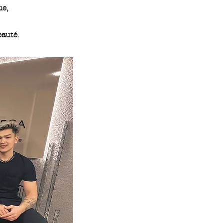
e,
eauté.